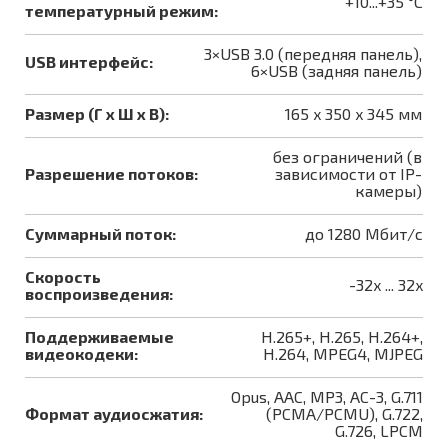
+10...+35 °С
температурный режим:
3×USB 3.0 (передняя панель),
USB интерфейс:
6×USB (задняя панель)
Размер (Г x Ш x B):
165 x 350 x 345 мм
без ограничений (в
Разрешение потоков:
зависимости от IP-
камеры)
Суммарный поток:
до 1280 Мбит/с
Скорость
-32x ... 32x
воспроизведения:
Поддерживаемые
H.265+, H.265, H.264+,
видеокодеки:
H.264, MPEG4, MJPEG
Opus, AAC, MP3, AC-3, G.711
Формат аудиосжатия:
(PCMA/PCMU), G.722,
G.726, LPCM