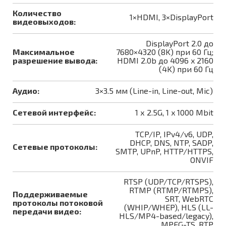
Количество
1×HDMI, 3×DisplayPort
видеовыходов:
DisplayPort 2.0 до
Максимальное
7680×4320 (8K) при 60 Гц;
разрешение вывода:
HDMI 2.0b до 4096 x 2160
(4K) при 60 Гц
Аудио:
3×3.5 мм (Line-in, Line-out, Mic)
Сетевой интерфейс:
1 х 2.5G, 1 x 1000 Mbit
TCP/IP, IPv4/v6, UDP,
DHCP, DNS, NTP, SADP,
Сетевые протоколы:
SMTP, UPnP, HTTP/HTTPS,
ONVIF
RTSP (UDP/TCP/RTSPS),
RTMP (RTMP/RTMPS),
Поддерживаемые
SRT, WebRTC
протоколы потоковой
(WHIP/WHEP), HLS (LL-
передачи видео:
HLS/MP4-based/legacy),
MPEG-TS, RTP