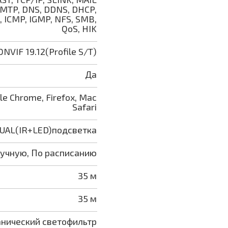
 SMTP, DNS, DDNS, DHCP,
, ICMP, IGMP, NFS, SMB,
QoS, HIK
ONVIF 19.12(Profile S/T)
Да
gle Chrome, Firefox, Mac
Safari
UAL(IR+LED)подсветка
ручную, По расписанию
35 м
35 м
нический светофильтр