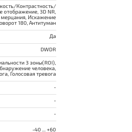
кость/Контрастность/
е отображение, 3D NR,
т мерцания, Искажение
Поворот 180, Антитуман
Да
DWDR
альности 3 зоны(ROI),
бнаружение человека,
ога, Голосовая тревога
-
-
-
-40 ... +60