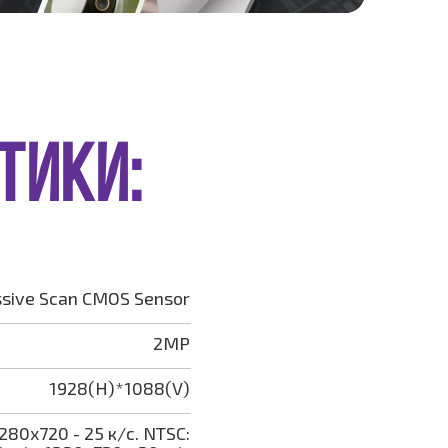
ТИКИ:
ssive Scan CMOS Sensor
2MP
1928(H)*1088(V)
1280x720 - 25 к/с. NTSC: