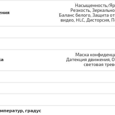
Насыщенность/Яр
Резкость, Зеркально
ения
Баланс белого, Защита о
видео, HLC, Дисторсия, 
Маска конфиденци
ка
Датекция движения, О
световая трев
мператур, градус