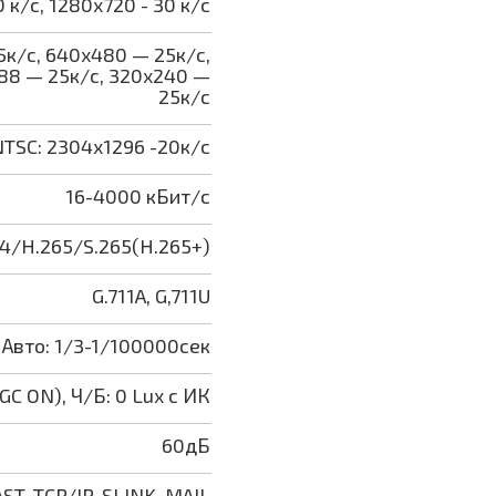
 к/с, 1280x720 - 30 к/с
5к/с, 640x480 — 25к/с,
88 — 25к/с, 320x240 —
25к/с
TSC: 2304x1296 -20к/с
16-4000 кБит/с
4/H.265/S.265(H.265+)
G.711A, G,711U
Авто: 1/3-1/100000сек
AGC ON), Ч/Б: 0 Lux с ИК
60дБ
T, TCP/IP, SLINK, MAIL