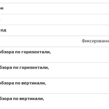
он
к
ход
Фиксированн
бзора по горизонтали,
зора по горизонтали,
бзора по вертикали,
зора по вертикали,