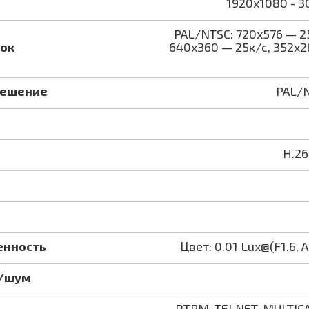
1920x1080 - 30
PAL/NTSC: 720x576 — 2
ок
640x360 — 25к/с, 352x2
решение
PAL/N
H.26
енность
Цвет: 0.01 Lux@(F1.6, 
л/шум
RTPM, TELNET, MULTICAS