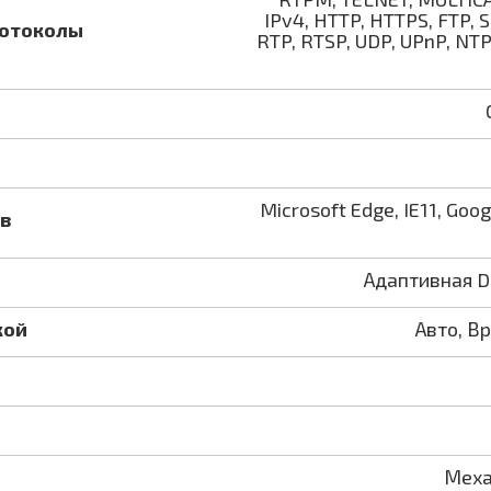
IPv4, HTTP, HTTPS, FTP,
отоколы
RTP, RTSP, UDP, UPnP, NTP
Microsoft Edge, IE11, Goo
в
Адаптивная D
кой
Авто, В
Меха