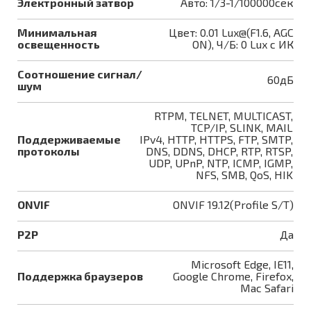
Электронный затвор
Авто: 1/3-1/100000сек
Минимальная
Цвет: 0.01 Lux@(F1.6, AGC
освещенность
ON), Ч/Б: 0 Lux с ИК
Соотношение сигнал/
60дБ
шум
RTPM, TELNET, MULTICAST,
TCP/IP, SLINK, MAIL
Поддерживаемые
IPv4, HTTP, HTTPS, FTP, SMTP,
протоколы
DNS, DDNS, DHCP, RTP, RTSP,
UDP, UPnP, NTP, ICMP, IGMP,
NFS, SMB, QoS, HIK
ONVIF
ONVIF 19.12(Profile S/T)
P2P
Да
Microsoft Edge, IE11,
Поддержка браузеров
Google Chrome, Firefox,
Mac Safari