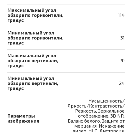
Максимальный угол
обзора по горизонтали,
114
градус
Минимальный угол
обзора по горизонтали,
31
градус
Максимальный угол
обзора по вертикали,
70
градус
Минимальный угол
обзора по вертикали,
24
градус
Насыщенность/
Яркость/Контрастность/
Резкость, Зеркальное
Параметры
отображение, 3D NR,
изображения
Баланс белого, Защита от
мерцания, Искажение
видео, HLC, Дисторсия,