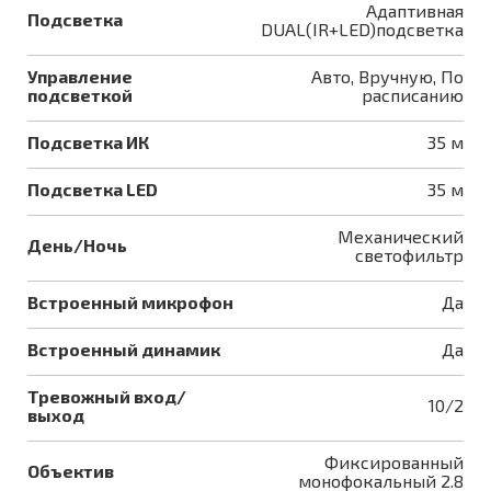
Адаптивная
Подсветка
DUAL(IR+LED)подсветка
Управление
Авто, Вручную, По
подсветкой
расписанию
Подсветка ИК
35 м
Подсветка LED
35 м
Механический
День/Ночь
светофильтр
Встроенный микрофон
Да
Встроенный динамик
Да
Тревожный вход/
10/2
выход
Фиксированный
Объектив
монофокальный 2.8