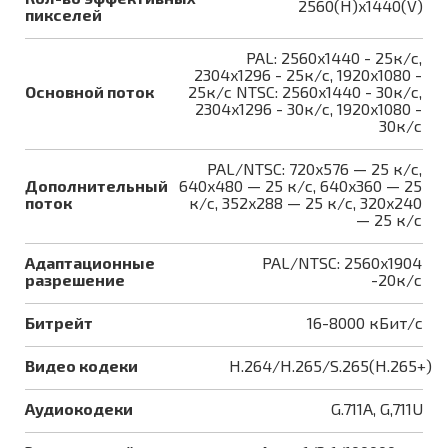
2560(H)x1440(V)
пикселей
PAL: 2560x1440 - 25к/с,
2304x1296 - 25к/с, 1920x1080 -
Основной поток
25к/с NTSC: 2560x1440 - 30к/с,
2304x1296 - 30к/с, 1920x1080 -
30к/с
PAL/NTSC: 720x576 — 25 к/с,
Дополнительный
640x480 — 25 к/с, 640x360 — 25
поток
к/с, 352x288 — 25 к/с, 320x240
— 25 к/с
Адаптационные
PAL/NTSC: 2560x1904
разрешение
-20к/с
Битрейт
16-8000 кБит/с
Видео кодеки
H.264/H.265/S.265(H.265+)
Аудиокодеки
G.711A, G,711U