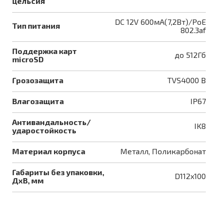
цельсия
DC 12V 600мА(7,2Вт)/PoE
Тип питания
802.3af
Поддержка карт
до 512Гб
microSD
Грозозащита
TVS4000 B
Влагозащита
IP67
Антивандальность/
IK8
ударостойкость
Материал корпуса
Металл, Поликарбонат
Габариты без упаковки,
D112x100
ДхВ, мм