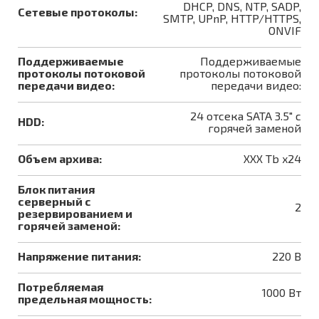
DHCP, DNS, NTP, SADP,
Сетевые протоколы:
SMTP, UPnP, HTTP/HTTPS,
ONVIF
Поддерживаемые
Поддерживаемые
протоколы потоковой
протоколы потоковой
передачи видео:
передачи видео:
24 отсека SATA 3.5" с
HDD:
горячей заменой
Объем архива:
XXX Tb x24
Блок питания
серверный с
2
резервированием и
горячей заменой:
Напряжение питания:
220 В
Потребляемая
1000 Вт
предельная мощность: