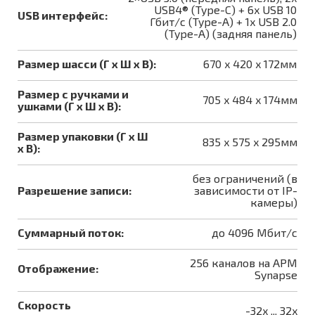
USB4® (Type-C) + 6x USB 10
USB интерфейс:
Гбит/с (Type-A) + 1x USB 2.0
(Type-A) (задняя панель)
Размер шасси (Г x Ш x В):
670 x 420 x 172мм
Размер с ручками и
705 x 484 x 174мм
ушками (Г x Ш x В):
Размер упаковки (Г x Ш
835 x 575 x 295мм
x B):
без ограничений (в
Разрешение записи:
зависимости от IP-
камеры)
Суммарный поток:
до 4096 Мбит/с
256 каналов на АРМ
Отображение:
Synapse
Скорость
-32x ... 32x