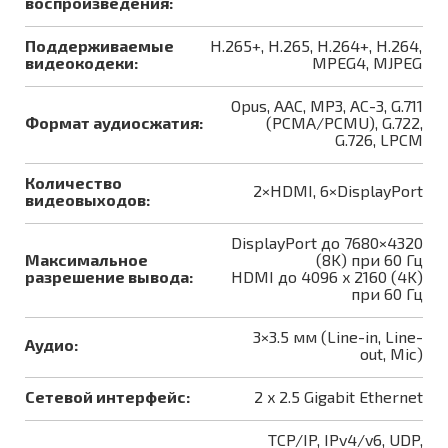
воспроизведения:
Поддерживаемые
H.265+, H.265, H.264+, H.264,
видеокодеки:
MPEG4, MJPEG
Opus, AAC, MP3, AC-3, G.711
Формат аудиосжатия:
(PCMA/PCMU), G.722,
G.726, LPCM
Количество
2×HDMI, 6×DisplayPort
видеовыходов:
DisplayPort до 7680×4320
Максимальное
(8K) при 60 Гц
разрешение вывода:
HDMI до 4096 x 2160 (4K)
при 60 Гц
3×3.5 мм (Line-in, Line-
Аудио:
out, Mic)
Сетевой интерфейс:
2 x 2.5 Gigabit Ethernet
TCP/IP, IPv4/v6, UDP,