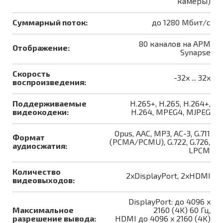
камеры)
Суммарный поток:
до 1280 Мбит/с
80 каналов на АРМ
Отображение:
Synapse
Скорость
-32x ... 32x
воспроизведения:
Поддерживаемые
H.265+, H.265, H.264+,
видеокодеки:
H.264, MPEG4, MJPEG
Opus, AAC, MP3, AC-3, G.711
Формат
(PCMA/PCMU), G.722, G.726,
аудиосжатия:
LPCM
Количество
2xDisplayPort, 2xHDMI
видеовыходов:
DisplayPort: до 4096 x
Максимальное
2160 (4K) 60 Гц,
разрешение вывода:
HDMI до 4096 x 2160 (4K)