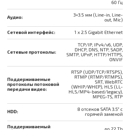
60 Гц
3×3.5 мм (Line-in, Line-
Аудио:
out, Mic)
Сетевой интерфейс:
1 x 2.5 Gigabit Ethernet
TCP/IP, IPv4/v6, UDP,
DHCP, DNS, NTP, SADP,
Сетевые протоколы:
SMTP, UPnP, HTTP/HTTPS,
ONVIF
RTSP (UDP/TCP/RTSPS),
RTMP (RTMP/RTMPS),
Поддерживаемые
SRT, WebRTC
протоколы потоковой
(WHIP/WHEP), HLS (LL-
передачи видео:
HLS/MP4-based/legacy),
MPEG-TS, RTP
8 отсеков SATA 3.5" с
HDD:
горячей заменой
Поддерживаемый
до 22 Tb