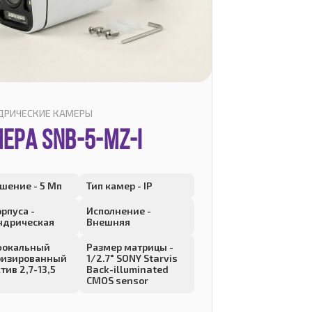
ДРИЧЕСКИЕ КАМЕРЫ
ЕРА SNB-5-MZ-I
шение - 5 Мп
Тип камер - IP
орпуса -
Исполнение -
ндрическая
Внешняя
фокальный
Размер матрицы -
ризированный
1/2.7" SONY Starvis
тив 2,7-13,5
Back-illuminated
CMOS sensor