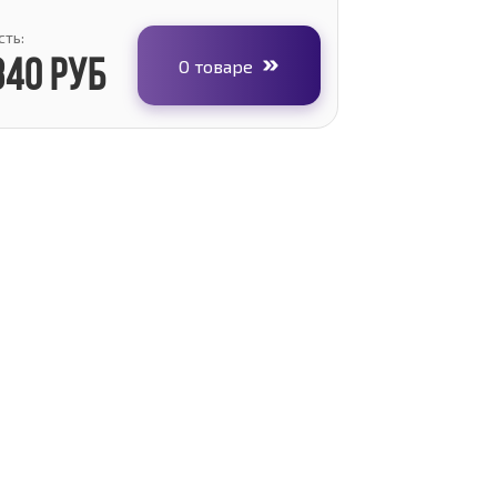
ть:
О товаре
840 руб