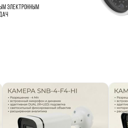
тым электронным
адач