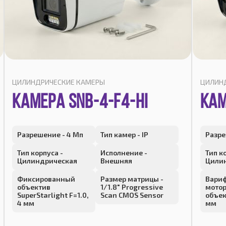
ЦИЛИНДРИЧЕСКИЕ КАМЕРЫ
ЦИЛИН
КАМЕРА SNB-4-F4-HI
КАМ
Разрешение - 4 Мп
Тип камер - IP
Разре
Тип корпуса -
Исполнение -
Тип к
Цилиндрическая
Внешняя
Цили
Фиксированный
Размер матрицы -
Вари
объектив
1/1.8" Progressive
мото
SuperStarlight F=1.0,
Scan CMOS Sensor
объек
4 мм
мм