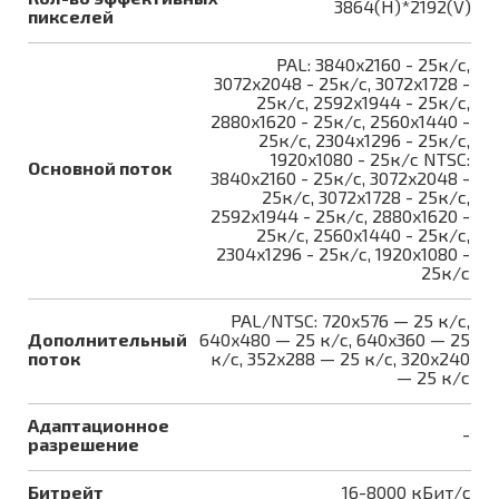
3864(H)*2192(V)
пикселей
PAL: 3840x2160 - 25к/с,
3072x2048 - 25к/с, 3072x1728 -
25к/с, 2592x1944 - 25к/с,
2880x1620 - 25к/с, 2560x1440 -
25к/с, 2304x1296 - 25к/с,
1920x1080 - 25к/с NTSC:
Основной поток
3840x2160 - 25к/с, 3072x2048 -
25к/с, 3072x1728 - 25к/с,
2592x1944 - 25к/с, 2880x1620 -
25к/с, 2560x1440 - 25к/с,
2304x1296 - 25к/с, 1920x1080 -
25к/с
PAL/NTSC: 720x576 — 25 к/с,
Дополнительный
640x480 — 25 к/с, 640x360 — 25
поток
к/с, 352x288 — 25 к/с, 320x240
— 25 к/с
Адаптационное
-
разрешение
Битрейт
16-8000 кБит/с