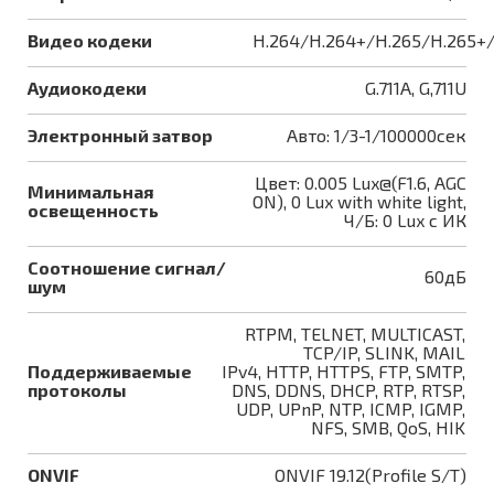
Видео кодеки
H.264/H.264+/H.265/H.265+
Аудиокодеки
G.711A, G,711U
Электронный затвор
Авто: 1/3-1/100000сек
Цвет: 0.005 Lux@(F1.6, AGC
Минимальная
ON), 0 Lux with white light,
освещенность
Ч/Б: 0 Lux с ИК
Соотношение сигнал/
60дБ
шум
RTPM, TELNET, MULTICAST,
TCP/IP, SLINK, MAIL
Поддерживаемые
IPv4, HTTP, HTTPS, FTP, SMTP,
протоколы
DNS, DDNS, DHCP, RTP, RTSP,
UDP, UPnP, NTP, ICMP, IGMP,
NFS, SMB, QoS, HIK
ONVIF
ONVIF 19.12(Profile S/T)