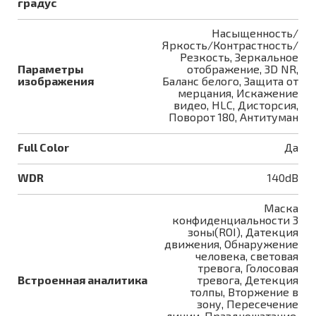
градус
Насыщенность/
Яркость/Контрастность/
Резкость, Зеркальное
Параметры
отображение, 3D NR,
изображения
Баланс белого, Защита от
мерцания, Искажение
видео, HLC, Дисторсия,
Поворот 180, Антитуман
Full Color
Да
WDR
140dB
Маска
конфиденциальности 3
зоны(ROI), Датекция
движения, Обнаружение
человека, световая
тревога, Голосовая
Встроенная аналитика
тревога, Детекция
толпы, Вторжение в
зону, Пересечение
линии, Праздношатание,